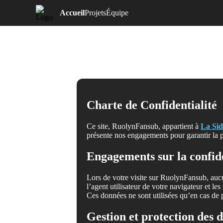
Accueil
Projets
Équipe
Charte de Confidentialité
Ce site, RuolynFansub, appartient à
La Sid
présente nos engagements pour garantir la pr
Engagements sur la confide
Lors de votre visite sur RuolynFansub, aucun
l’agent utilisateur de votre navigateur et l
Ces données ne sont utilisées qu’en cas de
Gestion et protection des 